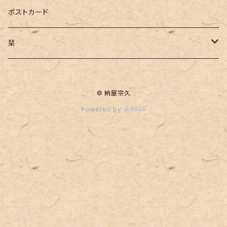
コレクションケース付き ジオラマ
ポストカード
長野県の城跡
栞
飯田城
© 納屋宗久
Powered by