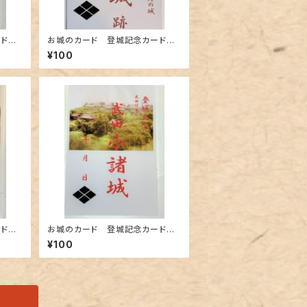
ード
お城のカード 登城記念カード
田城
武田信玄初陣の城 海ノ口城跡A
¥100
ード
お城のカード 登城記念カード
之島
武田・小諸城A
¥100