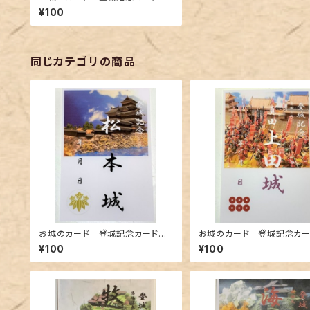
諏訪原城跡A
¥100
同じカテゴリの商品
お城のカード 登城記念カード
お城のカード 登城記念カ
松本城A
真田三代上田城A
¥100
¥100