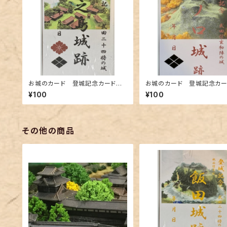
お城のカード 登城記念カード
お城のカード 登城記念カ
武田24将 馬場信春公 牧之島
武田信玄初陣の城 海ノ口城
¥100
¥100
城跡A
その他の商品