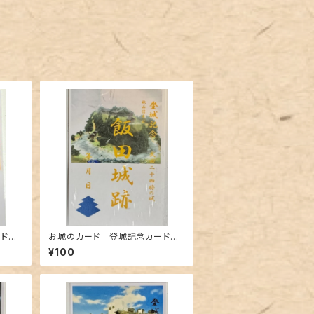
ード
お城のカード 登城記念カード
武田24将 秋山信友公 飯田城
¥100
跡A