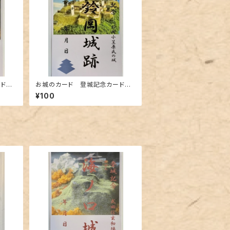
ード
お城のカード 登城記念カード
跡A
鈴岡小笠原氏 鈴岡城跡A
¥100