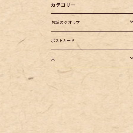
カテゴリー
お城のジオラマ
コレクションケース付き ジオラマ
ポストカード
長野県の城跡
栞
飯田城