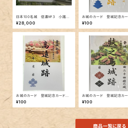
日本100名城 信濃№３ 小諸
お城のカード 登城記念カ
城 コレクションケース付き お
武田24将 秋山信友公 飯
¥28,000
¥100
城 模型 ジオラマ完成品 ミニ
跡A
サイズ
お城のカード 登城記念カード
お城のカード 登城記念カ
高遠城跡A
武田24将 馬場信春公 牧
¥100
¥100
城跡A
商品一覧に戻る