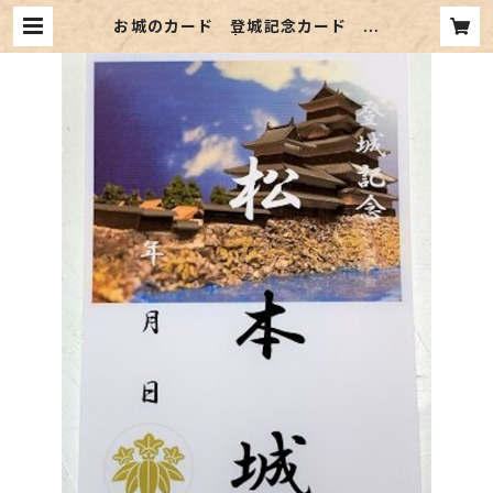
お城のカード 登城記念カード 松
本城A | 納屋宗久