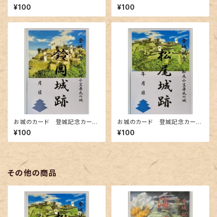
ド 武田24将 馬場信春公
ド 武田信玄初陣の城 海ノ口
¥100
¥100
牧之島城跡A
城跡A
お城のカード 登城記念カー
お城のカード 登城記念カー
ド 鈴岡小笠原氏 鈴岡城跡A
ド 松尾小笠原氏 松尾城跡A
¥100
¥100
その他の商品