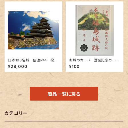
日本100名城 信濃№４ 松本
お城のカード 登城記念カー
城 コレクションケース付 お
ド 木曽義康公 木曽福島城跡
¥28,000
¥100
城 模型 ジオラマ完成品 ミ
A
ニサイズ
商品一覧に戻る
カテゴリー