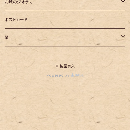
お城のジオラマ
コレクションケース付き ジオラマ
ポストカード
長野県の城跡
栞
飯田城
© 納屋宗久
Powered by